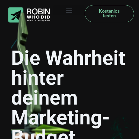
Kostenlos
testen
Die Wahrheit
hinter
deinem
Marketing-
Budget